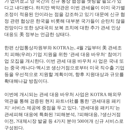
가 없어졌고 양 국간의 신규 통상 협정을 셋팅할 필요가 있
다고 내다봤다. 하지만 백악관은 이번 관세율이 이미 국가별
조정이 적용된 안이라는 점을 강조하고 있기 대문에 신규 협
정 관련 협상은 한국을 비롯해 대부분 국가들이 순탄치 않을
전망이다 또한 상대국의 보복 조치에 대한 추가 관세 인상
대응도 美 정부는 언급한 상태다.
한편 산업통상자원부와 KOTRA는, 4월 2일부터 美 관세조
치 피해(우려) 기업 지원을 위한 ‘관세 대응 바우처‘ 참여기
업 모집을 개시한다. 이번 관세 대응 바우처 사 업은 국내 또
는 중국·캐나다·멕시코 생산거점으로부터 미국 직수출 기업
등을 우선적으로 지원할 계획이며, 향후 지원대상과 규모를
확대해나갈 방침이다.
이번에 개시되는 관세 대응 바우처 사업은 KOTRA 해외무
역관을 통해 검증된 현지 파트너社를 통한 ’관세대응 패키
지‘ 서비스 제공에 중점을 두고 있다. ’관세대응 패키지’는
관세피해 대응에 특화된 ?피해분석, ?피해대응, ?생산거점
이전, ?대체시장 발굴 등 4가지 분야 500여개 신규 서비스로
구성된다.