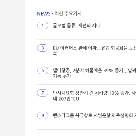
NEWS
- 최신 주요기사
글로벌 물류, 재편의 시대
1
EU 이커머스 관세 여파...유럽 항공화물 노
3
복
델타항공, 2분기 화물매출 39% 증가...날
5
기능 추가
만사니요항 상반기 컨 처리량 10% 증가, 사
7
대 207만TEU
팬스타그룹 북극항로 시범운항 화주설명회 
9