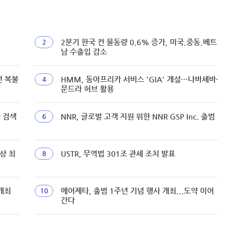
2분기 한국 컨 물동량 0.6% 증가, 미국.중동.베트
2
남 수출입 감소
선 복불
HMM, 동아프리카 서비스 'GIA' 개설…나바셰바·
4
문드라 허브 활용
짜 검색
NNR, 글로벌 고객 지원 위한 NNR GSP Inc. 출범
6
상 최
USTR, 무역법 301조 관세 조치 발표
8
개최
에어제타, 출범 1주년 기념 행사 개최...도약 이어
10
간다