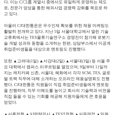
다. 이는 CJ그룹 계열사 중에서도 유일하게 운영하는 제도
로, 전문가 양성을 통한 해외사업 경쟁력 강화를 목표로 하
고 있다.
아울러 CJ대한통운은 우수인재 확보를 위한 채용 마케팅도
활발히 전개하고 있다. 지난 5일 서울대학교에서 열린 기술
교류회에서는 TES물류기술연구소 경영진이 참가해 로봇기
술 개발 성과와 동향을 소개하는 한편, 상담부스에서 이공계
취업준비생들을 대상으로 멘토링도 진행했다.
또한 ▲고려대(1일) ▲서강대(2일) ▲서울대(3일) 등 서울 주
요 대학에서 캠퍼스 리쿠르팅을 열었으며, 9일부터 11일까
지는 캐치카페 신촌, 서울대, 혜화에서 각각 SCM, TES, 글로
벌 트랙 직무에 대해 소개하는 오프라인 채용설명회도 진행
했다. CJ대한통운 직원들이 직접 취업준비생들에게 멘토링
을 진행하며, 직무 이해도를 높이고 회사의 기술력과 비전을
직접 들을 수 있는 기회를 제공해 지원자들에게 큰 호응을
얻었다.
▲서류전형 ▲AI역량검사 ▲TEST전형 ▲실무면접 ▲임원