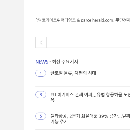
[ⓒ 코리아포워더타임즈 & parcelherald.com, 무단전
NEWS
- 최신 주요기사
글로벌 물류, 재편의 시대
1
EU 이커머스 관세 여파...유럽 항공화물 노
3
복
델타항공, 2분기 화물매출 39% 증가...날
5
기능 추가