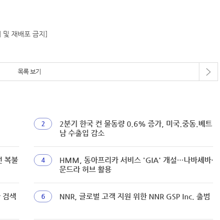
재 및 재배포 금지]
목록 보기
2분기 한국 컨 물동량 0.6% 증가, 미국.중동.베트
2
남 수출입 감소
선 복불
HMM, 동아프리카 서비스 'GIA' 개설…나바셰바·
4
문드라 허브 활용
짜 검색
NNR, 글로벌 고객 지원 위한 NNR GSP Inc. 출범
6