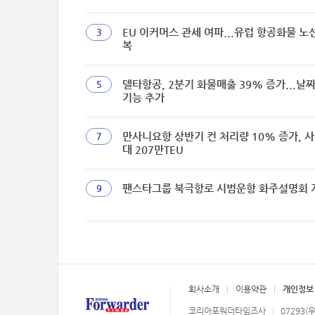
EU 이커머스 관세 여파...유럽 항공화물 노
3
복
델타항공, 2분기 화물매출 39% 증가...날
5
기능 추가
만사니요항 상반기 컨 처리량 10% 증가, 사
7
대 207만TEU
팬스타그룹 북극항로 시범운항 화주설명회 
9
회사소개
이용약관
개인정보
코리아포워더타임즈사
07293(