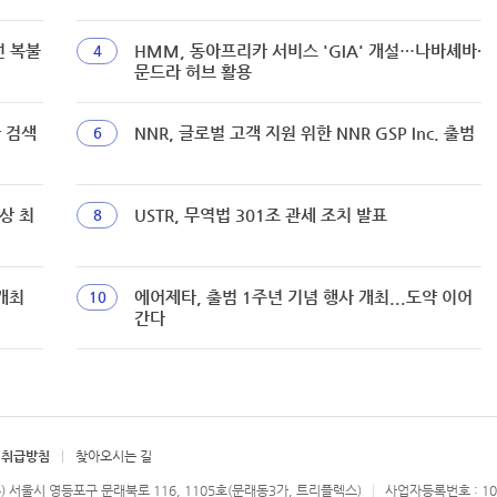
선 복불
HMM, 동아프리카 서비스 'GIA' 개설…나바셰바·
4
문드라 허브 활용
짜 검색
NNR, 글로벌 고객 지원 위한 NNR GSP Inc. 출범
6
상 최
USTR, 무역법 301조 관세 조치 발표
8
개최
에어제타, 출범 1주년 기념 행사 개최...도약 이어
10
간다
 취급방침
찾아오시는 길
우) 서울시 영등포구 문래북로 116, 1105호(문래동3가, 트리플렉스)
사업자등록번호 : 107