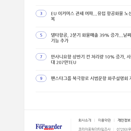
EU 이커머스 관세 여파...유럽 항공화물 노
3
복
델타항공, 2분기 화물매출 39% 증가...날
5
기능 추가
만사니요항 상반기 컨 처리량 10% 증가, 사
7
대 207만TEU
팬스타그룹 북극항로 시범운항 화주설명회 
9
회사소개
이용약관
개인정보
코리아포워더타임즈사
07293(