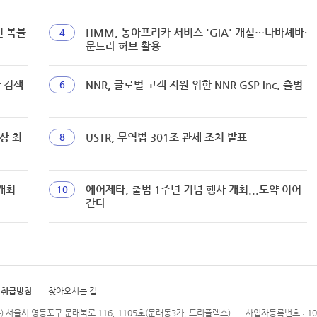
선 복불
HMM, 동아프리카 서비스 'GIA' 개설…나바셰바·
4
문드라 허브 활용
짜 검색
NNR, 글로벌 고객 지원 위한 NNR GSP Inc. 출범
6
상 최
USTR, 무역법 301조 관세 조치 발표
8
개최
에어제타, 출범 1주년 기념 행사 개최...도약 이어
10
간다
 취급방침
찾아오시는 길
우) 서울시 영등포구 문래북로 116, 1105호(문래동3가, 트리플렉스)
사업자등록번호 : 107