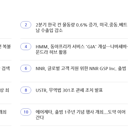
2분기 한국 컨 물동량 0.6% 증가, 미국.중동.베트
2
남 수출입 감소
선 복불
HMM, 동아프리카 서비스 'GIA' 개설…나바셰바·
4
문드라 허브 활용
짜 검색
NNR, 글로벌 고객 지원 위한 NNR GSP Inc. 출범
6
상 최
USTR, 무역법 301조 관세 조치 발표
8
개최
에어제타, 출범 1주년 기념 행사 개최...도약 이어
10
간다