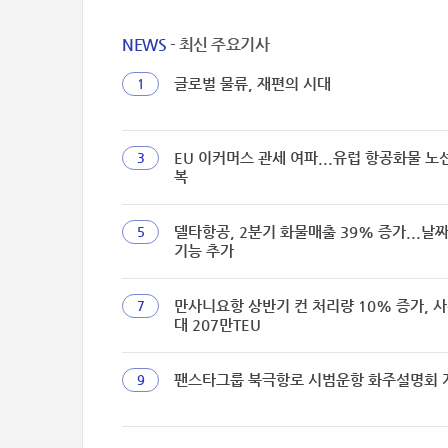
NEWS
- 최신 주요기사
글로벌 물류, 재편의 시대
1
EU 이커머스 관세 여파...유럽 항공화물 노
3
복
델타항공, 2분기 화물매출 39% 증가...날
5
기능 추가
만사니요항 상반기 컨 처리량 10% 증가, 사
7
대 207만TEU
팬스타그룹 북극항로 시범운항 화주설명회 
9