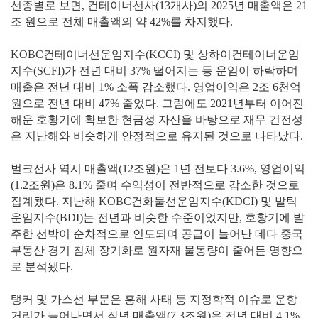
선종별로 보면, 컨테이너선사(13개사)의 2025년 매출액은 21
조 원으로 전체 매출액의 약 42%를 차지했다.
KOBC컨테이너선운임지수(KCCI) 및 상하이컨테이너운임
지수(SCFI)가 전년 대비 37% 떨어지는 등 운임이 하락하며
매출은 전년 대비 1% 소폭 감소했다. 영업이익은 2조 6천억
원으로 전년 대비 47% 줄었다. 그럼에도 2021년부터 이어진
해운 호황기에 확보한 현금성 자산을 바탕으로 재무 건전성
은 지난해와 비슷하게 안정적으로 유지된 것으로 나타났다.
벌크선사 역시 매출액(12조원)은 1년 전보다 3.6%, 영업이익
(1.2조원)은 8.1% 줄며 수익성이 전반적으로 감소한 것으로
집계됐다. 지난해 KOBC건화물선운임지수(KDCI) 및 발틱
운임지수(BDI)는 전년과 비슷한 수준이었지만, 호황기에 발
주한 선박이 순차적으로 인도되며 공급이 늘어난 데다 중국
부동산 경기 침체 장기화로 원자재 물동량이 줄어든 영향으
로 분석됐다.
탱커 및 가스선 부문은 홍해 사태 등 지정학적 이슈로 운항
거리가 늘어나면서 작년 매출액(7.3조원)은 전년 대비 4.1%