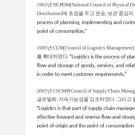
1963년 NCPDM(National Council of Physica
Distribution)에 초점을 두고 운송, 보관 
process of planning, implementing and contr
point of consumption.”
1985년 CLM(Council of Logistics M
“Logistics is the process of pl
를 확대하였다.
flow and storage of goods, services, and rela
in order to meet customer requirements.”
2005년 CSCMP(Council of Supply Chain
글로벌화, 지속가능성을 강조하였다. 그리고 
“Logistics is that part of supply chain manage
effective forward and reverse flow and stora
point of origin and the point of consumption