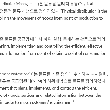
l Distribution Management)은 물류를 물리적 유통(Physical
“Physical distribution is the
중심의 전통적 물류 개념으로 정의하였다.
olling the movement of goods from point of production to
anagement)은 물류를 공급망 내에서 계획, 실행, 통제하는 활동으로 정의
anning, implementing and controlling the efficient, effective
ted information from point of origin to point of consumption
 Management Professionals)는 물류를 기존 정의에 추가하여 디지털화,
물류는 공급망관리(SCM)의 하위개념으로 물류를 정의하였다.
ment that plans, implements, and controls the efficient,
ge of goods, services and related information between the
 in order to meet customers’ requirement.”